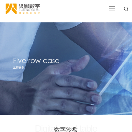
首页
关于我们
公司简介
服务项目
企业文化
数字沙盘
五行案例
数字展馆
数字沙盘
服务支持
互动多媒体
数字展馆
影视动画
新闻中心
互动展项
影视动画
行业新闻
联系我们
公司新闻
Digital sand table
联系方式
数字沙盘